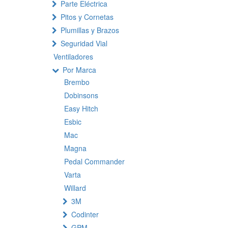
Parte Eléctrica
Pitos y Cornetas
Plumillas y Brazos
Seguridad Vial
Ventiladores
Por Marca
Brembo
Dobinsons
Easy Hitch
Esbic
Mac
Magna
Pedal Commander
Varta
Willard
3M
Codinter
GPM