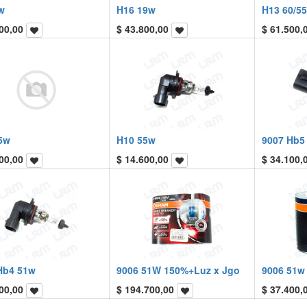
w
H16 19w
H13 60/5
00,00
$
43.800,00
$
61.500,
5w
H10 55w
9007 Hb5
00,00
$
14.600,00
$
34.100,
Hb4 51w
9006 51W 150%+Luz x Jgo
9006 51w 
00,00
$
194.700,00
$
37.400,