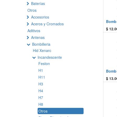
Baterías
Otros
Accesorios
Bomb 
Aceros y Cromados
$
12.0
Aditivos
Antenas
Bombilleria
Hid Xenarc
Incandescente
Feston
H1
Bomb 
H11
$
13.0
H3
H4
H7
H8
Otros