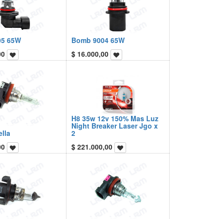
05 65W
Bomb 9004 65W
00
$
16.000,00
H8 35w 12v 150% Mas Luz
Night Breaker Laser Jgo x
lla
2
00
$
221.000,00