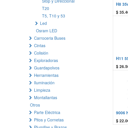
Stop y Direccional
H8 35
T20
$
35.4
T5, T10 y 53
Led
Osram LED
Carroceria Buses
Cintas
Colisión
H11 5
Exploradoras
$
26.5
Guardapolvos
Herramientas
Iluminación
Limpieza
Montallantas
Otros
Parte Eléctrica
9006 
Pitos y Cornetas
$
22.0
Plumillas y Brazos