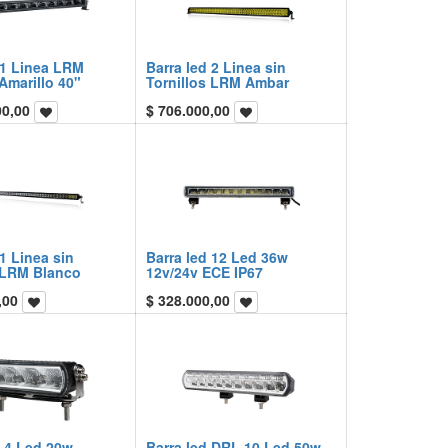
 1 Linea LRM
Barra led 2 Linea sin
Amarillo 40"
Tornillos LRM Ambar
00,00
$
706.000,00
 1 Linea sin
Barra led 12 Led 36w
 LRM Blanco
12v/24v ECE IP67
,00
$
328.000,00
 4 Led 20w
Barra led DRL 10 Led 50w