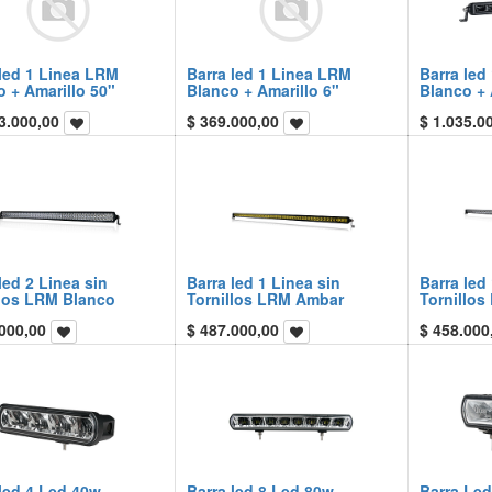
 led 1 Linea LRM
Barra led 1 Linea LRM
Barra led
 + Amarillo 50"
Blanco + Amarillo 6"
Blanco + 
3.000,00
$
369.000,00
$
1.035.0
led 2 Linea sin
Barra led 1 Linea sin
Barra led
llos LRM Blanco
Tornillos LRM Ambar
Tornillos
000,00
$
487.000,00
$
458.000
led 4 Led 40w
Barra led 8 Led 80w
Barra Led