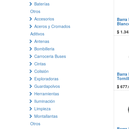
Baterías
Otros
Accesorios
Barra
Blanco
Aceros y Cromados
$
1.34
Aditivos
Antenas
Bombilleria
Carroceria Buses
Cintas
Colisión
Barra 
Torni
Exploradoras
Guardapolvos
$
677.
Herramientas
Iluminación
Limpieza
Montallantas
Otros
Barra 