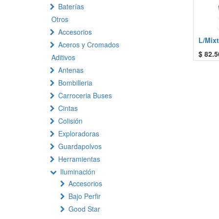
Baterías
Otros
Accesorios
L/Mix
Aceros y Cromados
$
82.5
Aditivos
Antenas
Bombilleria
Carroceria Buses
Cintas
Colisión
Exploradoras
Guardapolvos
Herramientas
Iluminación
Accesorios
Bajo Perfir
Good Star