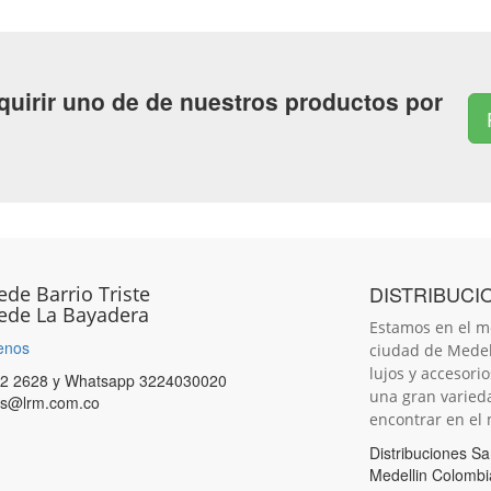
quirir uno de de nuestros productos por
DISTRIBUCI
ede Barrio Triste
ede La Bayadera
Estamos en el m
enos
ciudad de Medell
lujos y accesori
22 2628 y Whatsapp 3224030020
una gran varied
as@lrm.com.co
encontrar en el
Distribuciones S
Medellin Colombi